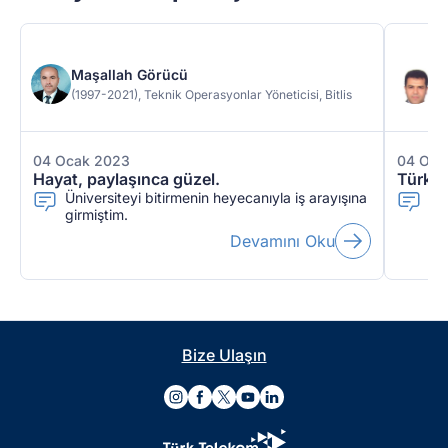
Maşallah Görücü
S
(1997-2021), Teknik Operasyonlar Yöneticisi, Bitlis
(1
04 Ocak 2023
04 Oca
Hayat, paylaşınca güzel.
Türk 
Üniversiteyi bitirmenin heyecanıyla iş arayışına
20
girmiştim.
ta
Devamını Oku