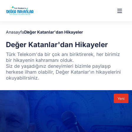
Değer
Katanlar'dan
Anasayfa
Değer Katanlar'dan Hikayeler
Hikayeler
Değer Katanlar'dan Hikayeler
Türk Telekom'da bir çok anı biriktirerek, her birimiz
bir hikayenin kahramanı olduk.
Siz de yaşadığınız deneyimleri bizimle paylaşıp
herkese ilham olabilir, Değer Katanlar'ın hikayelerini
okuyabilirsiniz.
Yeni